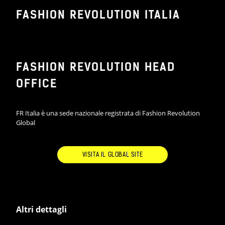
FASHION REVOLUTION ITALIA
FASHION REVOLUTION HEAD
OFFICE
Inaugura il 05 maggio, alle ore
18:00, la
FashRev Lab
, evento che
Fashion Revolution Italia
porta
FR Italia è una sede nazionale registrata di Fashion Revolution
Global
negli innovativi spazi di
D-House
by DYLOAN
a Milano per
rafforzare la propria campagna
VISITA IL GLOBAL SITE
per un’industria della moda piu
responsabile, innovativa ed etica.
“Dopo due anni di presenza digitale
Altri dettagli
siamo contenti di tornare con un