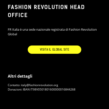
FASHION REVOLUTION HEAD
Appcycled temporary store, è uno
spazio reale di incontro dove nulla
OFFICE
si crea, nulla si distrugge, ma tutto
si trasforma. Scoprite come i
FR Italia è una sede nazionale registrata di Fashion Revolution
diversi designer sviluppano la loro
Global
collezioni upcycled donando
valore e re-interpretando i
materiali di "scarto" creando capi
VISITA IL GLOBAL SITE
unici e alla moda.
@aterlierbarracu
@atelierflorania
Altri dettagli
@_dennj_
@gligliotigrrrato
Contatto: italy@fashionrevolution.org
Donazioni: IBAN IT98V0501801600000016844268
@michaelruggier0
@upcycledfirenze